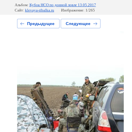
Альбом:
Кубок НСО по донной ловле 13.05.2017
Сайт:
klevaya-ribalka.ru
Изображение: 1/265
Предыдущее
Следующее