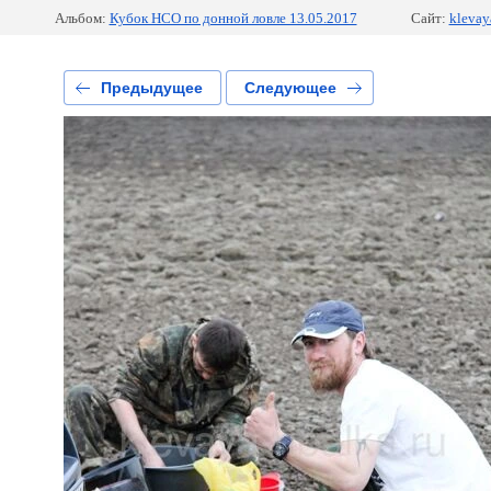
Альбом:
Кубок НСО по донной ловле 13.05.2017
Сайт:
klevaya
Предыдущее
Следующее