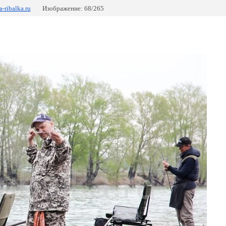
-ribalka.ru
Изображение: 68/265