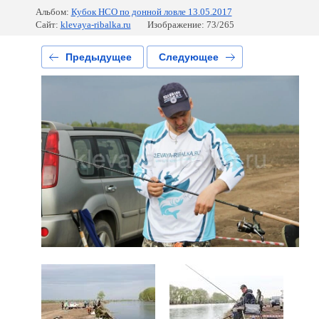
Альбом:
Кубок НСО по донной ловле 13.05.2017
Сайт:
klevaya-ribalka.ru
Изображение: 73/265
Предыдущее
Следующее