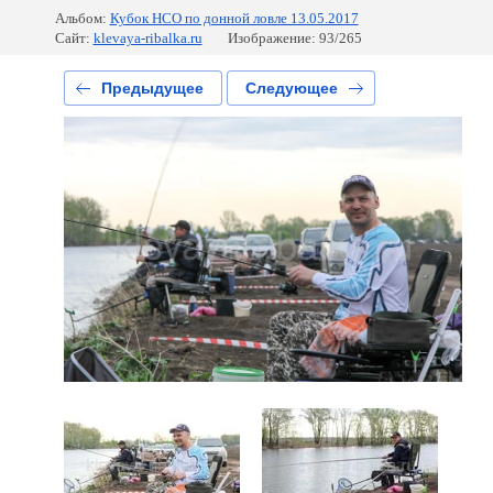
Альбом:
Кубок НСО по донной ловле 13.05.2017
Сайт:
klevaya-ribalka.ru
Изображение: 93/265
Предыдущее
Следующее