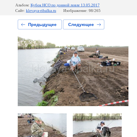
Альбом:
Кубок НСО по донной ловле 13.05.2017
Сайт:
klevaya-ribalka.ru
Изображение: 98/265
Предыдущее
Следующее