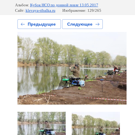
Альбом:
Кубок НСО по донной ловле 13.05.2017
Сайт:
klevaya-ribalka.ru
Изображение: 129/265
Предыдущее
Следующее