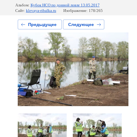
Альбом:
Кубок НСО по донной ловле 13.05.2017
Сайт:
klevaya-ribalka.ru
Изображение: 178/265
Предыдущее
Следующее