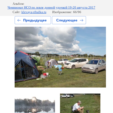
Альбом:
Чемпионат НСО по ловле донной удочкой 19-20 августа 2017
Сайт:
klevaya-ribalka.ru
Изображение: 66/96
Предыдущее
Следующее