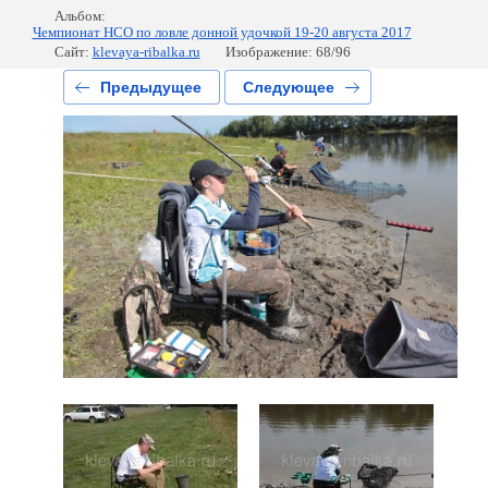
Альбом:
Чемпионат НСО по ловле донной удочкой 19-20 августа 2017
Сайт:
klevaya-ribalka.ru
Изображение: 68/96
Предыдущее
Следующее