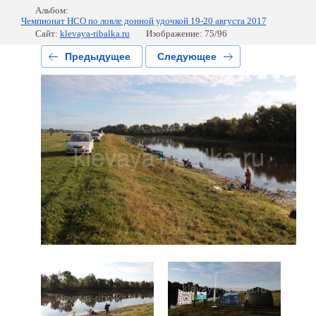
Альбом:
Чемпионат НСО по ловле донной удочкой 19-20 августа 2017
Сайт:
klevaya-ribalka.ru
Изображение: 75/96
Предыдущее
Следующее