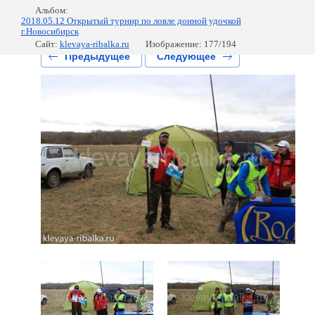
Альбом:
2018.05.12 Открытый турнир по ловле донной удочкой
г.Новосибирск
Сайт:
klevaya-ribalka.ru
Изображение: 177/194
Предыдущее
Следующее