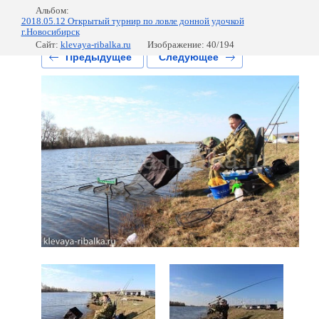
Альбом:
2018.05.12 Открытый турнир по ловле донной удочкой
г.Новосибирск
Сайт:
klevaya-ribalka.ru
Изображение: 40/194
Предыдущее
Следующее