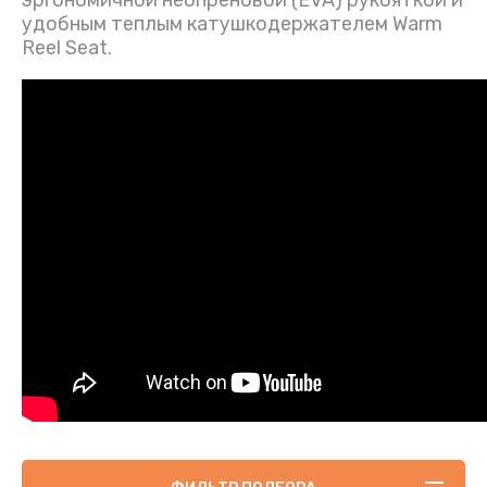
эргономичной неопреновой (EVA) рукояткой и
удобным теплым катушкодержателем Warm
Reel Seat.