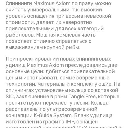
Пеллетс
Поводковые
Спиннинги Maximus Axiom по праву можно
GUM
Удилища телескопические
Катушки с бeйтраннером
Лески зимние
Кормушки
Поролоновые рыбки
Фурнитура
Прочие аксессуары
Прикормки зимние
считать универсальными, т.к. высокий
Тесто рыб
Прикормоч
Прикормки
Спиннинги
Удилища ф
Карповые 
Катушки Vi
Шнуры плет
Лески SibB
Карповое 
Сумки, чех
Воблер Yo-
Силиконовы
Крючки оф
Поводки, 
Малявочник
Головные 
Бинокли
Бокоплавы
Удочки зим
Ящики для
Прикормки летние
уровень оснащения при весьма невысокой
Инструмен
стоимости, делает их невероятно
Запасные части для удилищ
Катушки проводочные
Снасти для ловли Толстолобика
Лягушки, утки, мыши
Катушки зимние
Искусстве
Прикормоч
Спиннинги
Удилища ф
Карповые 
Катушки D
Шнуры плет
Лески Дуна
Прочие акс
Кресла Олт
Силиконов
Крючки с 
Стопора
Термобель
Пыздрики 
Прочее для
привлекательными для всех категорий
Ароматика, добавки
Сигнализат
рыболовов. Мощная комлевая часть
Прочее для катушек
Стримера
Удочки зимние, кивки
Бойлы GBS
Спиннинги 
Удилища ф
Карповые 
Катушки S
Шнуры пле
Лески Cond
Силиконовы
Стингера
Одежда и о
позволяет отлично справляться с
Зерновые смеси
вываживанием крупной рыбы.
Палатки зимние
Бойлы Fish
Спиннинги
Удилища ф
Карповые 
Катушки Р
Шнуры пле
Лески Own
Силиконов
При проектировании новых спиннинговых
Снаряжение зимнее
Бойлы FFE
Спиннинги
Карповые 
Катушки S
удилищ Maximus Axiom преследовались две
основные цели: добиться привлекательной
Бойлы Дун
Спиннинги 
цены и использовать самые современные
технологии, материалы и комплектующие. На
спиннингах установлены кольца со вставкой
Бойлы Lion
Спиннинги 
SIC, заключенные в рамы Tangle Free, которые
препятствуют перехлесту лески. Кольца
Бойлы МИ
Спиннинги
расставлены по ультрасовременной
концепции K-Guide System. Бланк удилища
Бойлы RHI
Спиннинги
изготовлен из графита IMF, оснащен