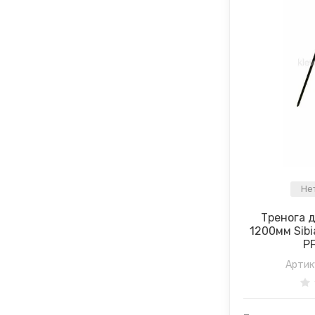
Не
Тренога 
1200мм Sibia
P
Артик