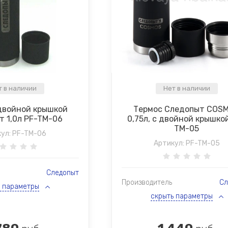
т в наличии
Нет в наличии
двойной крышкой
Термос Следопыт COS
т 1,0л PF-TM-06
0,75л, с двойной крышко
TM-05
ул:
PF-TM-06
Артикул:
PF-TM-05
Следопыт
Производитель
Сл
ь параметры
скрыть параметры