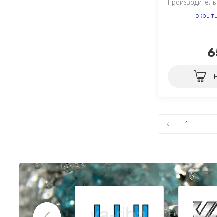
Производитель
скрыт
6
1
...