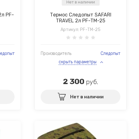
Нет в наличии
2л PF-
Термос Следопыт SAFARI
TRAVEL 2л PF-TM-25
Артикул:
PF-TM-25
едопыт
Производитель
Следопыт
скрыть параметры
2 300
руб.
Нет в наличии