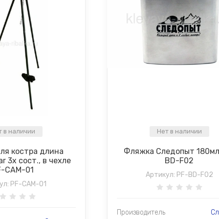
т в наличии
Нет в наличии
для костра длина
Фляжка Следопыт 180мл
r 3х сост., в чехле
BD-F02
F-CAM-01
Артикул:
PF-BD-F02
ул:
PF-CAM-01
Производитель
Сл