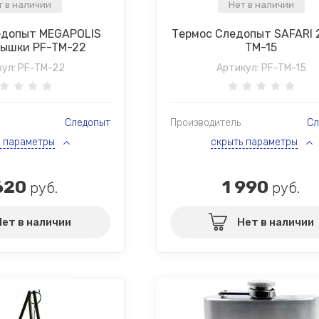
т в наличии
Нет в наличии
едопыт MEGAPOLIS
Термос Следопыт SAFARI 
крышки PF-TM-22
TM-15
ул:
PF-TM-22
Артикул:
PF-TM-15
Следопыт
Производитель
Сл
ь параметры
скрыть параметры
620
1 990
руб.
руб.
Нет в наличии
Нет в наличии