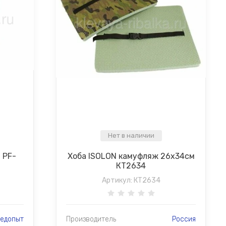
Нет в наличии
 PF-
Хоба ISOLON камуфляж 26х34см
КТ2634
Артикул:
КТ2634
едопыт
Производитель
Россия