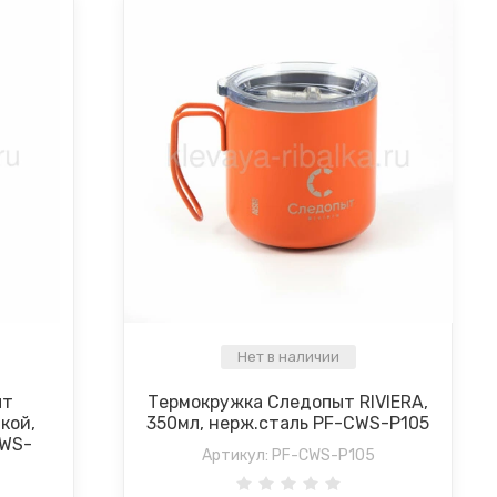
Нет в наличии
ыт
Термокружка Следопыт RIVIERA,
кой,
350мл, нерж.сталь PF-CWS-P105
CWS-
Артикул:
PF-CWS-P105