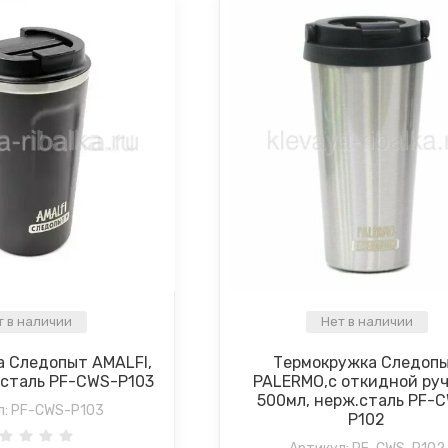
т в наличии
Нет в наличии
 Следопыт AMALFI,
Термокружка Следоп
.сталь PF-CWS-P103
PALERMO,с откидной руч
500мл, нерж.сталь PF-
л:
PF-CWS-P103
P102