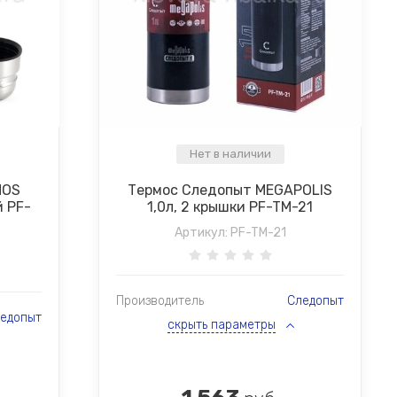
Нет в наличии
MOS
Термос Следопыт MEGAPOLIS
й PF-
1,0л, 2 крышки PF-TM-21
Артикул:
PF-TM-21
Производитель
Следопыт
едопыт
скрыть параметры