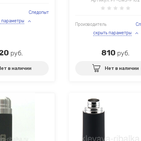
Артикул:
PF-CWS-P102
Следопыт
ь параметры
Производитель
Сл
скрыть параметры
20
810
руб.
руб.
Нет в наличии
Нет в наличии