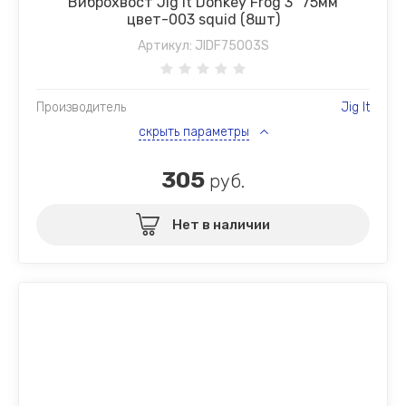
Виброхвост Jig It Donkey Frog 3" 75мм
цвет-003 squid (8шт)
Артикул:
JIDF75003S
Производитель
Jig It
скрыть параметры
305
руб.
Нет в наличии