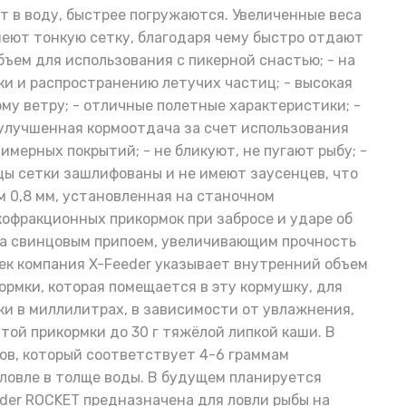
т в воду, быстрее погружаются. Увеличенные веса
меют тонкую сетку, благодаря чему быстро отдают
бъем для использования с пикерной снастью; - на
и и распространению летучих частиц; - высокая
му ветру; - отличные полетные характеристики; -
- улучшенная кормоотдача за счет использования
мерных покрытий; - не бликуют, не пугают рыбу; -
цы сетки зашлифованы и не имеют заусенцев, что
м 0,8 мм, установленная на станочном
офракционных прикормок при забросе и ударе об
йка свинцовым припоем, увеличивающим прочность
шек компания X-Feeder указывает внутренний объем
рмки, которая помещается в эту кормушку, для
шки в миллилитрах, в зависимости от увлажнения,
той прикормки до 30 г тяжёлой липкой каши. В
ов, который соответствует 4-6 граммам
 ловле в толще воды. В будущем планируется
eder ROCKET предназначена для ловли рыбы на