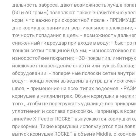
дальность заброса, дают возможность лучше попад
(50 и 60 грамм) позволяют также значительно уве
корм, что важно при скоростной ловле. • ПРЕИМУЩЕ
дне кормушка занимает вертикальное положение, 
точность попадания в цель; - возможность дальнег
сниженный гидроудар при входе в воду; - быстро п
тонкой сетки толщиной 0,6 мм; - износостойкое по
износостойкие покрытия; - 3D-покрытия, имитиру
исключает повреждение снасти или рук рыболова; 
оборудовании; - поперечные полоски сетки внутр
воду; - концы лески выведены внутрь для исключе
швов; - применение на всех типах водоемов. • РА
кормушек в миллилитрах. Объем кормушки в миллит
того , чтобы не перегружать удилище: вес прикорм
уплотнения и состава прикормки. Например, в корм
линейке X-Feeder ROCKET выпускаются кормушки од
прикормки. Такие кормушки используются при ловл
выпуск кормушек ROCKET в объеме Middle, с кормо