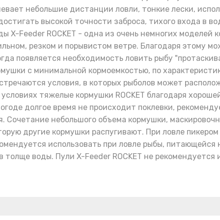
умевает небольшие дистанции ловли, тонкие лески, испо
достигать высокой точности заброса, тихого входа в в
ды X-Feeder ROCKET - одна из очень немногих моделей 
ильном, резком и порывистом ветре. Благодаря этому мо
огда появляется необходимость ловить рыбу "протаскив
рмушки с минимальной кормоемкостью, по характеристика
встречаются условия, в которых рыболов может располо
х условиях тяжелые кормушки ROCKET благодаря хороше
погоде долгое время не происходит поклевки, рекоменд
ия. Сочетание небольшого объема кормушки, маскировоч
орую другие кормушки распугивают. При ловле пикером 
мендуется использовать при ловле рыбы, питающейся на 
в толще воды. Пули X-Feeder ROCKET не рекомендуется 