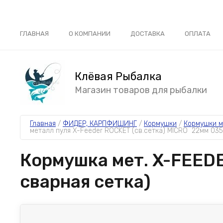
ГЛАВНАЯ
О КОМПАНИИ
ДОСТАВКА
ОПЛАТА
Клёвая Рыбалка
Магазин товаров для рыбалки
Главная
 / 
ФИДЕР, КАРПФИШИНГ
 / 
Кормушки
 / 
Кормушки м
металл пуля X-Feeder ROCKET (св.сетка) MICRO  22мм 035
Кормушка мет. X-FEEDER
сварная сетка)