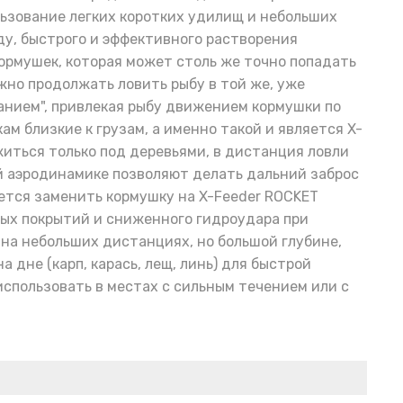
льзование легких коротких удилищ и небольших
оду, быстрого и эффективного растворения
кормушек, которая может столь же точно попадать
жно продолжать ловить рыбу в той же, уже
анием", привлекая рыбу движением кормушки по
м близкие к грузам, а именно такой и является X-
житься только под деревьями, в дистанция ловли
й аэродинамике позволяют делать дальний заброс
уется заменить кормушку на X-Feeder ROCKET
ных покрытий и сниженного гидроудара при
на небольших дистанциях, но большой глубине,
дне (карп, карась, лещ, линь) для быстрой
использовать в местах с сильным течением или с