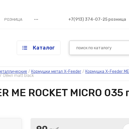
•••
+7(913) 374-07-25 розница
РОЗНИЦА
Каталог
еталлические
 / 
Кормушки метал X-Feeder
 / 
Кормушка X-Feeder ME
г 08мл matt black
 ME ROCKET MICRO 035 г (