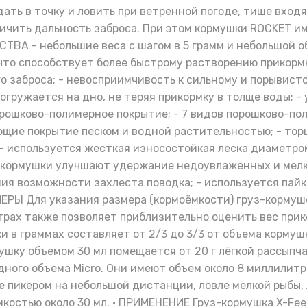
ать в точку и ловить при ветренной погоде, тише входя
личить дальность заброса. При этом кормушки ROCKET и
СТВА - небольшие веса с шагом в 5 грамм и небольшой о
что способствует более быстрому растворению прикормк
о заброса; - невосприимчивость к сильному и порывисто
огружается на дно, не теряя прикормку в толще воды; 
рошково-полимерное покрытие; - 7 видов порошково-поли
ющие покрытие песком и водной растительностью; - тор
- используется жесткая износостойкая леска диаметро
и кормушки улучшают удержание недоувлаженных и мелк
ния возможности захлеста поводка; - используется па
ЗМЕРЫ Для указания размера (кормоёмкости) груз-корму
рах также позволяет приблизительно оценить вес прико
ки в граммах составляет от 2/3 до 3/3 от объема корму
ушку объемом 30 мл помещается от 20 г лёгкой рассыпча
ного объема Micro. Они имеют объем около 8 миллилитр
е пикером на небольшой дистанции, ловле мелкой рыбы,
емкостью около 30 мл. • ПРИМЕНЕНИЕ Груз-кормушка X-Fe