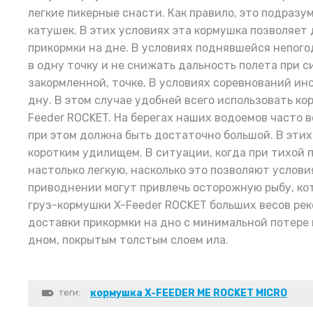
легкие пикерные снасти. Как правило, это подраз
катушек. В этих условиях эта кормушка позволяет 
прикормки на дне. В условиях поднявшейся непого
в одну точку и не снижать дальность полета при с
закормленной, точке. В условиях соревнований ин
дну. В этом случае удобней всего использовать ко
Feeder ROCKET. На берегах наших водоемов часто 
при этом должна быть достаточно большой. В эти
коротким удилищем. В ситуации, когда при тихой 
настолько легкую, насколько это позволяют услов
приводнении могут привлечь осторожную рыбу, кот
груз-кормушки X-Feeder ROCKET больших весов реко
доставки прикормки на дно с минимальной потере 
дном, покрытым толстым слоем ила.
теги:
кормушка X-FEEDER ME ROCKET MICRO