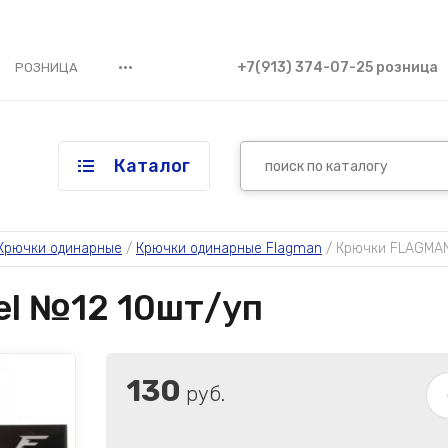
•••
+7(913) 374-07-25 розница
РОЗНИЦА
Каталог
Крючки одинарные
 / 
Крючки одинарные Flagman
 / 
Крючки FLAGMAN
l №12 10шт/уп
130
руб.