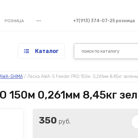
•••
+7(913) 374-07-25 розница
РОЗНИЦА
Каталог
 AWA-SHIMA
 / 
Леска AWA-S Feeder PRO 150м  0,261мм 8,45кг зелён
O 150м 0,261мм 8,45кг зе
350
руб.