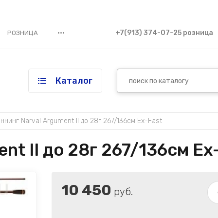
•••
+7(913) 374-07-25 розница
РОЗНИЦА
Каталог
ннинг Narval Argument II до 28г 267/136см Ex-Fast
nt II до 28г 267/136см Ex
10 450
руб.