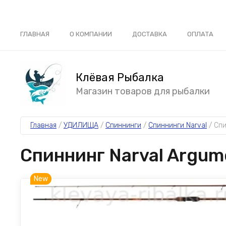
ГЛАВНАЯ
О КОМПАНИИ
ДОСТАВКА
ОПЛАТА
Клёвая Рыбалка
Магазин товаров для рыбалки
Главная
 / 
УДИЛИЩА
 / 
Спиннинги
 / 
Спиннинги Narval
 / 
Спи
Спиннинг Narval Argume
New