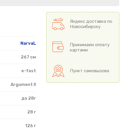
Яндекс доставка по
Новосибирску
NarvaL
Принимаем оплату
картами
267 см
e-fast
Пункт самовызова
Argument II
до 28г
28 г
126 г