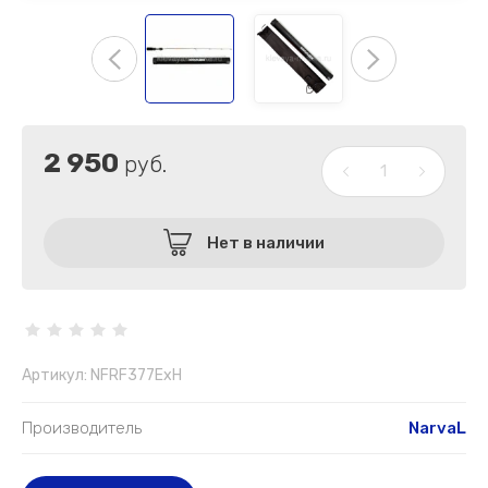
2 950
руб.
Нет в наличии
Артикул:
NFRF377ExH
Производитель
NarvaL