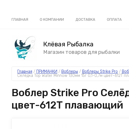
ГЛАВНАЯ
О КОМПАНИИ
ДОСТАВКА
ОПЛАТА
Клёвая Рыбалка
Магазин товаров для рыбалки
Главная
 / 
ПРИМАНКИ
 / 
Воблеры
 / 
Воблеры Strike Pro
 / 
Воб
Селёдка Top Water Minnow 130мм 15г 0,1-0,7м цвет-612T 
Воблер Strike Pro Селё
цвет-612T плавающий