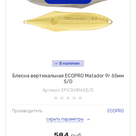
В наличии
Блесна вертикальная ECOPRO Matador 9г 65мм
S/G
Артикул:
EPVJLMR65S/G
Производитель
ECOPRO
скрыть параметры
584
руб.