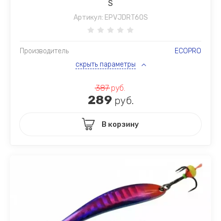
S
Артикул:
EPVJDRT60S
Производитель
ECOPRO
скрыть параметры
387
руб.
289
руб.
В корзину