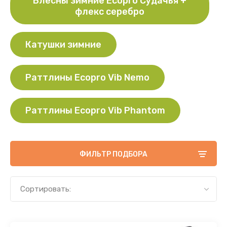
Блесны зимние Ecopro Судачья +
флекс серебро
Катушки зимние
Раттлины Ecopro Vib Nemo
Раттлины Ecopro Vib Phantom
ФИЛЬТР ПОДБОРА
Сортировать: