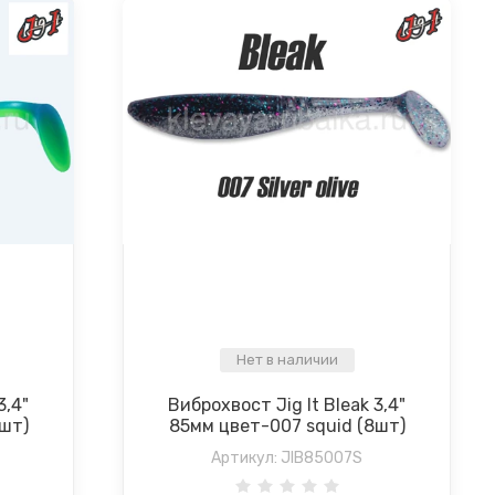
Нет в наличии
3,4"
Виброхвост Jig It Bleak 3,4"
8шт)
85мм цвет-007 squid (8шт)
Артикул:
JIB85007S