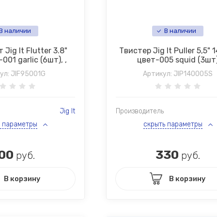
В наличии
В наличии
Jig It Flutter 3.8"
Твистер Jig It Puller 5,5"
01 garlic (6шт), ,
цвет-005 squid (3шт
ул:
JIF95001G
Артикул:
JIP140005S
Jig It
Производитель
ь параметры
скрыть параметры
00
330
руб.
руб.
В корзину
В корзину