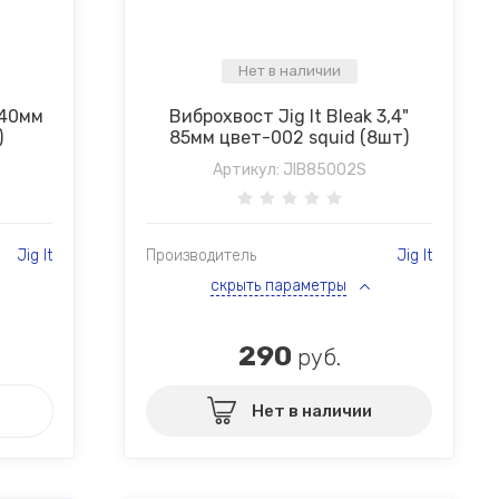
Нет в наличии
 140мм
Виброхвост Jig It Bleak 3,4"
)
85мм цвет-002 squid (8шт)
Артикул:
JIB85002S
Jig It
Производитель
Jig It
скрыть параметры
290
руб.
Нет в наличии