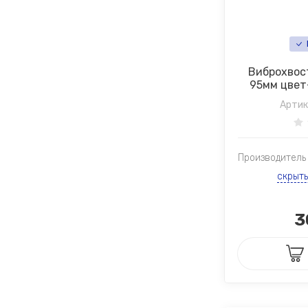
Виброхвост 
95мм цвет-0
Артик
Производитель
скрыт
3