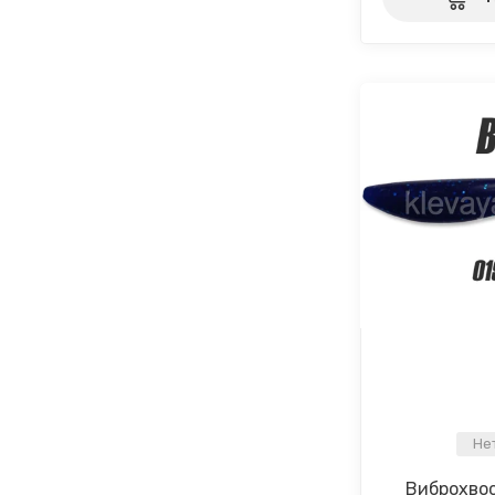
Не
Виброхвост