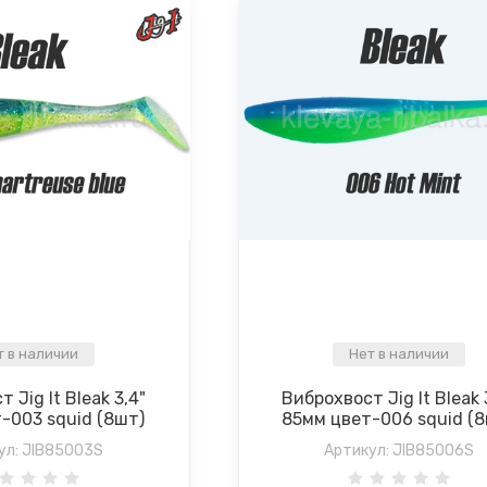
т в наличии
Нет в наличии
 Jig It Bleak 3,4"
Виброхвост Jig It Bleak 
-003 squid (8шт)
85мм цвет-006 squid (
ул:
JIB85003S
Артикул:
JIB85006S