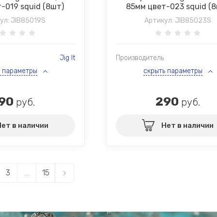
-019 squid (8шт)
85мм цвет-023 squid (
ул:
JIB85019S
Артикул:
JIB85023S
Jig It
Производитель
ь параметры
скрыть параметры
90
290
руб.
руб.
Нет в наличии
Нет в наличии
3
...
15