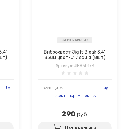
Нет в наличии
3,4"
Виброхвост Jig It Bleak 3,4"
шт)
85мм цвет-017 squid (8шт)
Артикул:
JIB85017S
Jig It
Производитель
Jig It
скрыть параметры
290
руб.
Нет в наличии