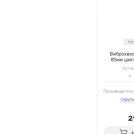
Не
Виброхвост
85мм цвет
Артик
Производитель
скрыт
2