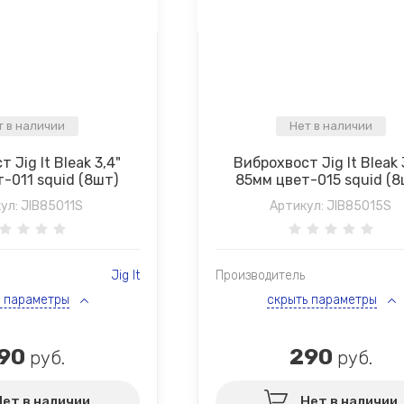
т в наличии
Нет в наличии
 Jig It Bleak 3,4"
Виброхвост Jig It Bleak 
-011 squid (8шт)
85мм цвет-015 squid (8
ул:
JIB85011S
Артикул:
JIB85015S
Jig It
Производитель
ь параметры
скрыть параметры
90
290
руб.
руб.
Нет в наличии
Нет в наличии