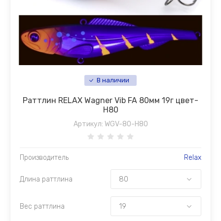
В наличии
Раттлин RELAX Wagner Vib FA 80мм 19г цвет-
H80
Артикул:
WGV-80-H80
Производитель
Relax
Длина раттлина
Вес раттлина