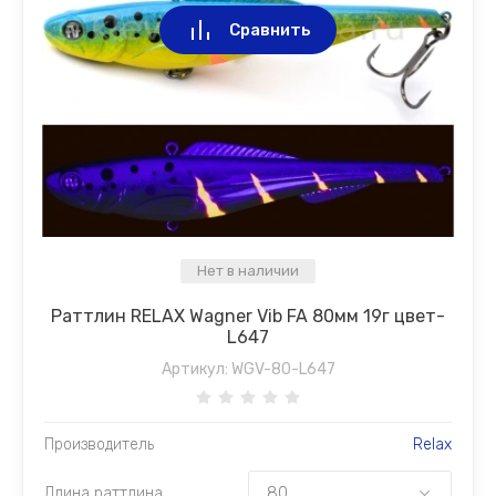
Сравнить
Нет в наличии
Раттлин RELAX Wagner Vib FA 80мм 19г цвет-
L647
Артикул:
WGV-80-L647
Производитель
Relax
Длина раттлина