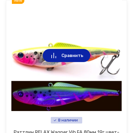
New
Сравнить
В наличии
Раттлин RELAX Wagner Vib FA 80мм 19г цвет-