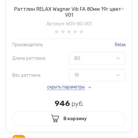
Раттлин RELAX Wagner Vib FA 80мм 19г цвет-
V01
Артикул:
WGV-80-V01
Производитель
Relax
Длина раттлина
Вес раттлина
скрыть параметры
946
руб.
В корзину