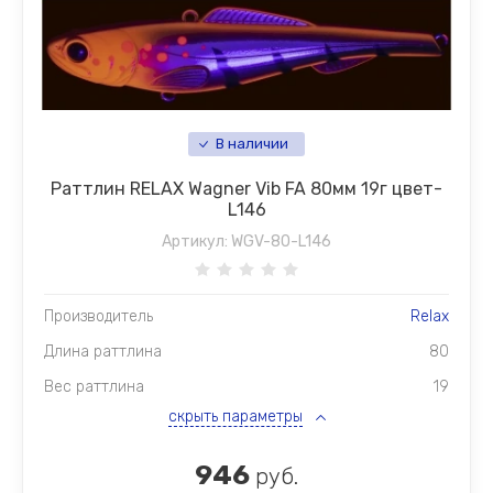
В наличии
Раттлин RELAX Wagner Vib FA 80мм 19г цвет-
L146
Артикул:
WGV-80-L146
Производитель
Relax
Длина раттлина
80
Вес раттлина
19
скрыть параметры
946
руб.