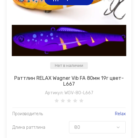
Нет в наличии
Раттлин RELAX Wagner Vib FA 80мм 19г цвет-
L667
Артикул:
WGV-80-L667
Производитель
Relax
Длина раттлина