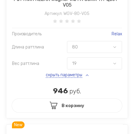
V05
Артикул:
WGV-80-V05
Производитель
Relax
Длина раттлина
Вес раттлина
скрыть параметры
946
руб.
В корзину
New