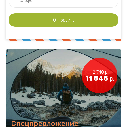
Отправить
12 740
р.
11 848
р.
Спецпредложение