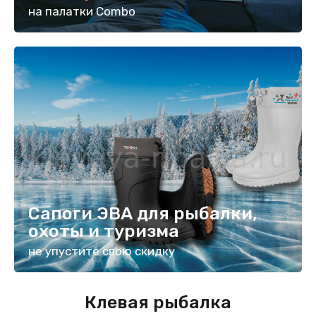
на палатки Combo
Сапоги ЭВА для рыбалки,
охоты и туризма
не упустите свою скидку
Клевая рыбалка