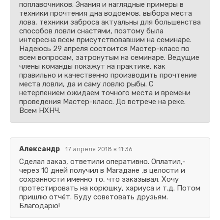
поплавочников. Знания и наглядные примеры в
техники прочтения дна водоемов, выбора места
лова, техники заброса актуальны для большенства
способов ловли снастями, поэтому была
интересна всем присутствовавшим на семинаре.
Надеюсь 29 апреля состоится Мастер-класс по
всем вопросам, затронутым на семинаре. Ведущие
члены команды покажут на практике, как
правильно и качественно производить прочтение
места ловли, да и саму ловлю рыбы. С
нетерпением ожидаем точного места и времени
проведения Мастер-класс. До встрече на реке.
Всем НХНЧ.
Александр
17 апреля 2018 в 11:36
Сделал заказ, ответили оперативно. Оплатил,-
через 10 дней получил в Магадане ,в целости и
сохранности именно то, что заказывал. Хочу
протестировать на корюшку, хариуса и т.д. Потом
пришлю отчёт. Буду советовать друзьям.
Благодарю!