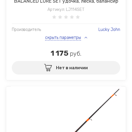
BALANCED LURE SET удочка, леска, балансир
Артикул:
LJ114SET
Производитель
Lucky John
скрыть параметры
1 175
руб.
Нет в наличии