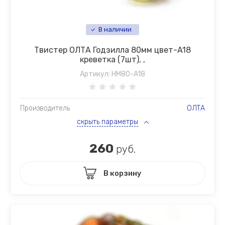
В наличии
Твистер ОЛТА Годзилла 80мм цвет-A18
креветка (7шт), ,
Артикул:
HM80-A18
Производитель
ОЛТА
скрыть параметры
260
руб.
В корзину