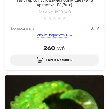
Твистер ОЛТА Годзилла 80мм цвет-W18
креветка UV (7шт)
Артикул:
HM80-W18
Производитель
ОЛТА
скрыть параметры
260
руб.
Нет в наличии