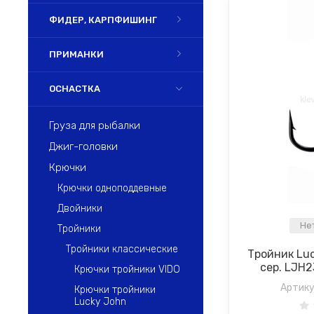
ФИДЕР, КАРПФИШИНГ
ПРИМАНКИ
ОСНАСТКА
Груза для рыбалки
Джиг-головки
Крючки
Крючки одноподдевные
Двойники
Не
Тройники
Тройники классические
Тройник Lu
сер. LJH
Крючки тройники VIDO
Артику
Крючки тройники
Lucky John