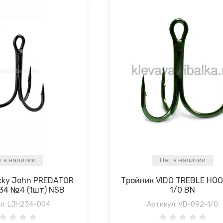
т в наличии
Нет в наличии
cky John PREDATOR
Тройник VIDO TREBLE HO
234 №4 (1шт) NSB
1/0 BN
л:
LJH234-004
Артикул:
VD-092-1/0