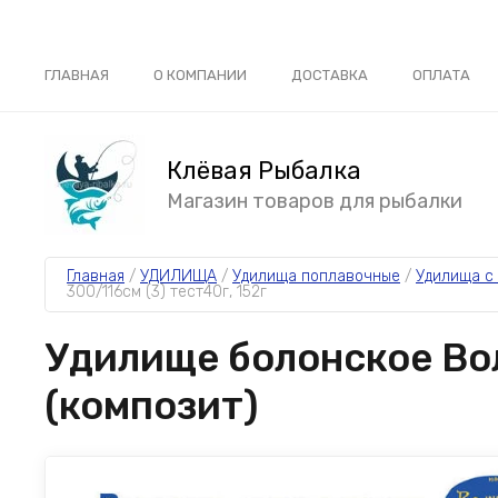
ГЛАВНАЯ
О КОМПАНИИ
ДОСТАВКА
ОПЛАТА
Клёвая Рыбалка
Магазин товаров для рыбалки
Главная
 / 
УДИЛИЩА
 / 
Удилища поплавочные
 / 
Удилища с
300/116см (3) тест40г, 152г
Удилище болонское Вол
(композит)