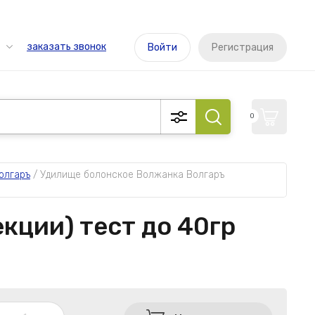
заказать звонок
Войти
Регистрация
0
олгаръ
 / 
Удилище болонское Волжанка Волгаръ 
кции) тест до 40гр