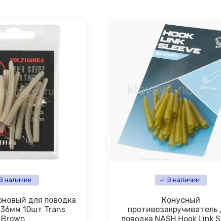
В наличии
В наличии
оновый для поводка
Конусный
 36мм 10шт Trans
противозакручиватель 
Brown
поводка NASH Hook Link S