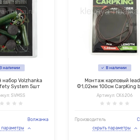
В наличии
В наличии
 набор Volzhanka
Монтаж карповый lead
afety System 5шт
Ф1,02мм 100см CarpKing 
икул:
SVMSS
Артикул:
CK6206
Волжанка
Производитель
C
ь параметры
скрыть параметры