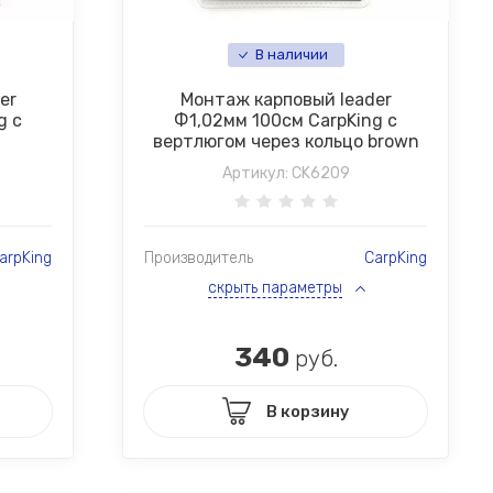
В наличии
er
Монтаж карповый leader
g с
Ф1,02мм 100см CarpKing с
n
вертлюгом через кольцо brown
Артикул:
CK6209
arpKing
Производитель
CarpKing
скрыть параметры
340
руб.
В корзину