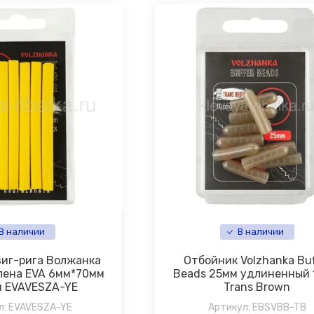
В наличии
В наличии
зиг-рига Волжанка
Отбойник Volzhanka Buf
пена EVA 6мм*70мм
Beads 25мм удлиненный
 EVAVESZA-YE
Trans Brown
л:
EVAVESZA-YE
Артикул:
EBSVBB-TB