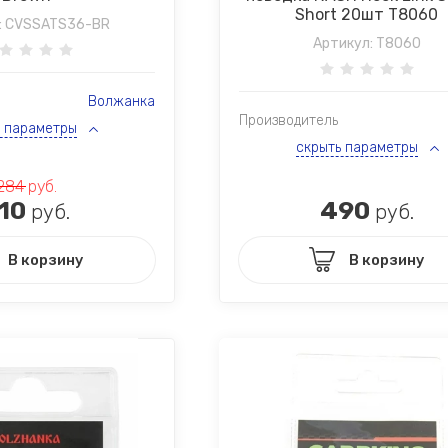
Short 20шт T8060
:
CVSSATS36-BR
Артикул:
T8060
Волжанка
Производитель
ь параметры
скрыть параметры
284
руб.
10
490
руб.
руб.
В корзину
В корзину