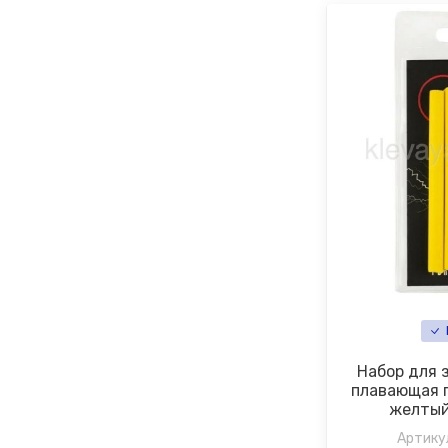
Набор для 
плавающая 
желтый
Артику