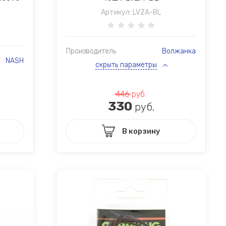
Артикул:
LVZA-BL
Производитель
Волжанка
NASH
скрыть параметры
446
руб.
330
руб.
В корзину