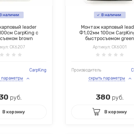
В наличии
В наличии
карповый leader
Монтаж карповый lead
100см CarpKing с
Ф1,02мм 100см CarpKin
съемом brown
быстросъемом gree
кул:
CK6207
Артикул:
CK6001
CarpKing
Производитель
C
ь параметры
скрыть параметры
30
380
руб.
руб.
В корзину
В корзину