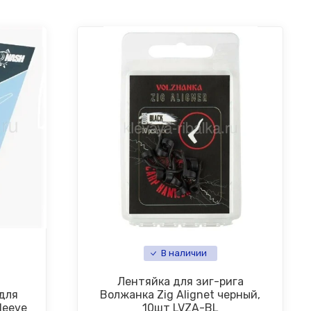
В наличии
Лентяйка для зиг-рига
для
Волжанка Zig Alignet черный,
leeve
10шт LVZA-BL