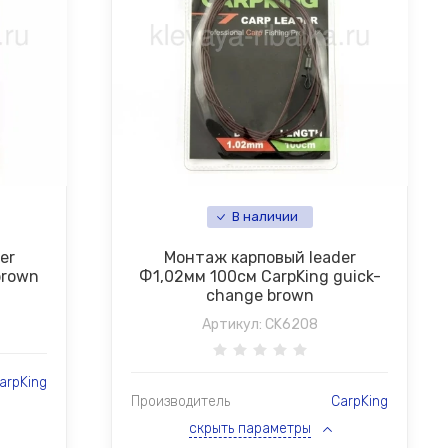
В наличии
er
Монтаж карповый leader
brown
Ф1,02мм 100см CarpKing guick-
change brown
Артикул:
CK6208
arpKing
Производитель
CarpKing
скрыть параметры